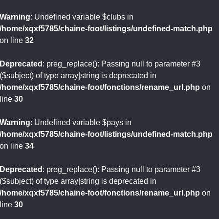
Warning
: Undefined variable $clubs in
/home/xqxf5785/chaine-foot/listings/undefined-match.php
on line
32
Deprecated
: preg_replace(): Passing null to parameter #3
($subject) of type array|string is deprecated in
/home/xqxf5785/chaine-foot/fonctions/rename_url.php
on
line
30
Warning
: Undefined variable $pays in
/home/xqxf5785/chaine-foot/listings/undefined-match.php
on line
34
Deprecated
: preg_replace(): Passing null to parameter #3
($subject) of type array|string is deprecated in
/home/xqxf5785/chaine-foot/fonctions/rename_url.php
on
line
30