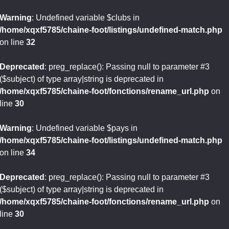
Warning
: Undefined variable $clubs in
/home/xqxf5785/chaine-foot/listings/undefined-match.php
on line
32
Deprecated
: preg_replace(): Passing null to parameter #3
($subject) of type array|string is deprecated in
/home/xqxf5785/chaine-foot/fonctions/rename_url.php
on
line
30
Warning
: Undefined variable $pays in
/home/xqxf5785/chaine-foot/listings/undefined-match.php
on line
34
Deprecated
: preg_replace(): Passing null to parameter #3
($subject) of type array|string is deprecated in
/home/xqxf5785/chaine-foot/fonctions/rename_url.php
on
line
30