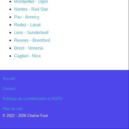
Montpellier - Dijon
Nantes - Red Star
Pau - Annecy
Rodez - Laval
Lens - Sunderland
Rennes - Brentford
Brest - Venezia
Cagliari - Nice
Accueil
Contact
Politique de confidentialité et RGPD
Plan du site
© 2022 - 2026 Chaîne Foot