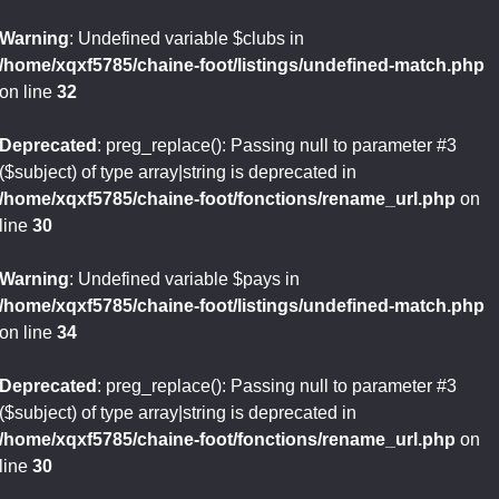
Warning
: Undefined variable $clubs in
/home/xqxf5785/chaine-foot/listings/undefined-match.php
on line
32
Deprecated
: preg_replace(): Passing null to parameter #3
($subject) of type array|string is deprecated in
/home/xqxf5785/chaine-foot/fonctions/rename_url.php
on
line
30
Warning
: Undefined variable $pays in
/home/xqxf5785/chaine-foot/listings/undefined-match.php
on line
34
Deprecated
: preg_replace(): Passing null to parameter #3
($subject) of type array|string is deprecated in
/home/xqxf5785/chaine-foot/fonctions/rename_url.php
on
line
30