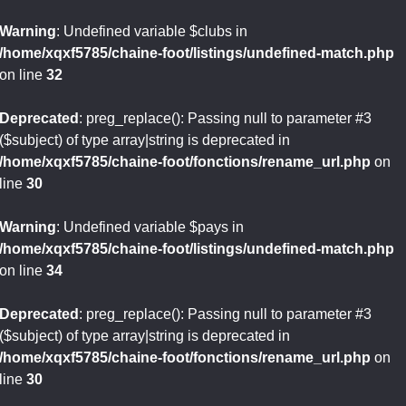
Warning
: Undefined variable $clubs in
/home/xqxf5785/chaine-foot/listings/undefined-match.php
on line
32
Deprecated
: preg_replace(): Passing null to parameter #3
($subject) of type array|string is deprecated in
/home/xqxf5785/chaine-foot/fonctions/rename_url.php
on
line
30
Warning
: Undefined variable $pays in
/home/xqxf5785/chaine-foot/listings/undefined-match.php
on line
34
Deprecated
: preg_replace(): Passing null to parameter #3
($subject) of type array|string is deprecated in
/home/xqxf5785/chaine-foot/fonctions/rename_url.php
on
line
30