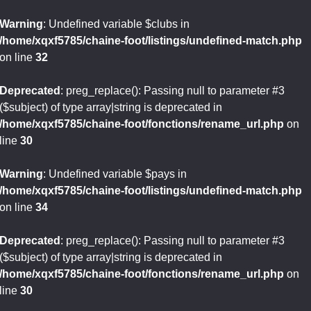
Warning
: Undefined variable $clubs in
/home/xqxf5785/chaine-foot/listings/undefined-match.php
on line
32
Deprecated
: preg_replace(): Passing null to parameter #3
($subject) of type array|string is deprecated in
/home/xqxf5785/chaine-foot/fonctions/rename_url.php
on
line
30
Warning
: Undefined variable $pays in
/home/xqxf5785/chaine-foot/listings/undefined-match.php
on line
34
Deprecated
: preg_replace(): Passing null to parameter #3
($subject) of type array|string is deprecated in
/home/xqxf5785/chaine-foot/fonctions/rename_url.php
on
line
30