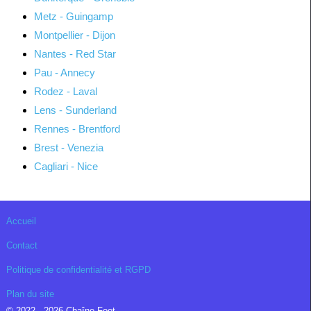
Metz - Guingamp
Montpellier - Dijon
Nantes - Red Star
Pau - Annecy
Rodez - Laval
Lens - Sunderland
Rennes - Brentford
Brest - Venezia
Cagliari - Nice
Accueil
Contact
Politique de confidentialité et RGPD
Plan du site
© 2022 - 2026 Chaîne Foot