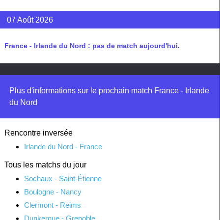
07 Août 2026
France - Irlande du Nord : pas de match aujourd'hui.
Plus d'informations sur le prochain match France - Irlande
du Nord
Rencontre inversée
Irlande du Nord - France
Tous les matchs du jour
Sochaux - Saint-Étienne
Boulogne - Nancy
Clermont - Reims
Dunkerque - Grenoble