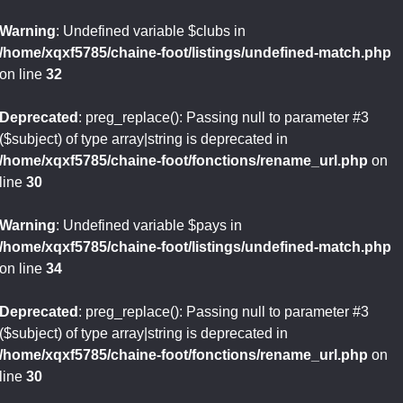
Warning
: Undefined variable $clubs in
/home/xqxf5785/chaine-foot/listings/undefined-match.php
on line
32
Deprecated
: preg_replace(): Passing null to parameter #3
($subject) of type array|string is deprecated in
/home/xqxf5785/chaine-foot/fonctions/rename_url.php
on
line
30
Warning
: Undefined variable $pays in
/home/xqxf5785/chaine-foot/listings/undefined-match.php
on line
34
Deprecated
: preg_replace(): Passing null to parameter #3
($subject) of type array|string is deprecated in
/home/xqxf5785/chaine-foot/fonctions/rename_url.php
on
line
30