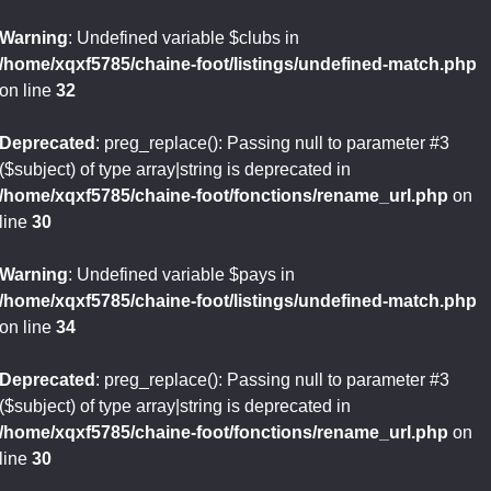
Warning
: Undefined variable $clubs in
/home/xqxf5785/chaine-foot/listings/undefined-match.php
on line
32
Deprecated
: preg_replace(): Passing null to parameter #3
($subject) of type array|string is deprecated in
/home/xqxf5785/chaine-foot/fonctions/rename_url.php
on
line
30
Warning
: Undefined variable $pays in
/home/xqxf5785/chaine-foot/listings/undefined-match.php
on line
34
Deprecated
: preg_replace(): Passing null to parameter #3
($subject) of type array|string is deprecated in
/home/xqxf5785/chaine-foot/fonctions/rename_url.php
on
line
30