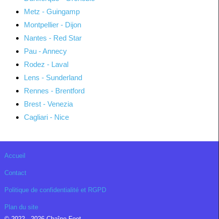
Metz - Guingamp
Montpellier - Dijon
Nantes - Red Star
Pau - Annecy
Rodez - Laval
Lens - Sunderland
Rennes - Brentford
Brest - Venezia
Cagliari - Nice
Accueil
Contact
Politique de confidentialité et RGPD
Plan du site
© 2022 - 2026 Chaîne Foot