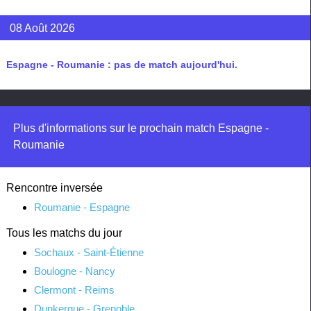
08 Août 2026
Espagne - Roumanie : pas de match aujourd'hui.
Plus d'informations sur le prochain match Espagne -
Roumanie
Rencontre inversée
Roumanie - Espagne
Tous les matchs du jour
Sochaux - Saint-Étienne
Boulogne - Nancy
Clermont - Reims
Dunkerque - Grenoble