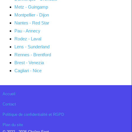
Metz - Guingamp
Montpellier - Dijon
Nantes - Red Star
Pau - Annecy
Rodez - Laval
Lens - Sunderland
Rennes - Brentford
Brest - Venezia
Cagliari - Nice
Accueil
Contact
Politique de confidentialité et RGPD
Plan du site
© 2022 - 2026 Chaîne Foot