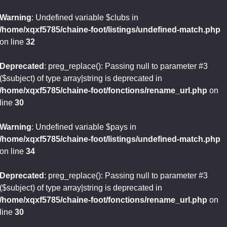
Warning
: Undefined variable $clubs in
/home/xqxf5785/chaine-foot/listings/undefined-match.php
on line
32
Deprecated
: preg_replace(): Passing null to parameter #3
($subject) of type array|string is deprecated in
/home/xqxf5785/chaine-foot/fonctions/rename_url.php
on
line
30
Warning
: Undefined variable $pays in
/home/xqxf5785/chaine-foot/listings/undefined-match.php
on line
34
Deprecated
: preg_replace(): Passing null to parameter #3
($subject) of type array|string is deprecated in
/home/xqxf5785/chaine-foot/fonctions/rename_url.php
on
line
30