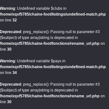
Warning
: Undefined variable $clubs in
/home/xqxf5785/chaine-foot/listings/undefined-match.php
on line
32
Deprecated
: preg_replace(): Passing null to parameter #3
($subject) of type array|string is deprecated in
/home/xqxf5785/chaine-foot/fonctions/rename_url.php
on
line
30
Warning
: Undefined variable $pays in
/home/xqxf5785/chaine-foot/listings/undefined-match.php
on line
34
Deprecated
: preg_replace(): Passing null to parameter #3
($subject) of type array|string is deprecated in
/home/xqxf5785/chaine-foot/fonctions/rename_url.php
on
line
30