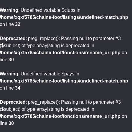
Warning
: Undefined variable $clubs in
/home/xqxf5785/chaine-foot/listings/undefined-match.php
on line
32
Deprecated
: preg_replace(): Passing null to parameter #3
($subject) of type array|string is deprecated in
/home/xqxf5785/chaine-foot/fonctions/rename_url.php
on
line
30
Warning
: Undefined variable $pays in
/home/xqxf5785/chaine-foot/listings/undefined-match.php
on line
34
Deprecated
: preg_replace(): Passing null to parameter #3
($subject) of type array|string is deprecated in
/home/xqxf5785/chaine-foot/fonctions/rename_url.php
on
line
30