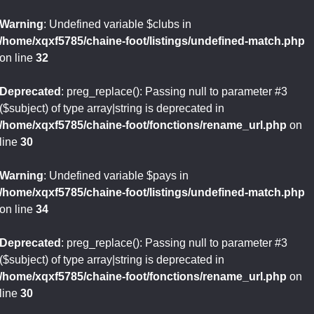
Warning
: Undefined variable $clubs in
/home/xqxf5785/chaine-foot/listings/undefined-match.php
on line
32
Deprecated
: preg_replace(): Passing null to parameter #3
($subject) of type array|string is deprecated in
/home/xqxf5785/chaine-foot/fonctions/rename_url.php
on
line
30
Warning
: Undefined variable $pays in
/home/xqxf5785/chaine-foot/listings/undefined-match.php
on line
34
Deprecated
: preg_replace(): Passing null to parameter #3
($subject) of type array|string is deprecated in
/home/xqxf5785/chaine-foot/fonctions/rename_url.php
on
line
30