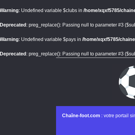
Warning
: Undefined variable $clubs in
/home/xqxf5785/chaine
Deprecated
: preg_replace(): Passing null to parameter #3 ($sub
Warning
: Undefined variable $pays in
/home/xqxf5785/chaine-
Deprecated
: preg_replace(): Passing null to parameter #3 ($sub
Chaîne-foot.com
: votre portail s