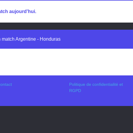
tch aujourd'hui.
in match Argentine - Honduras
ontact
Politique de confidentialité et
RGPD