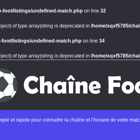
-foot/listings/undefined-match.php
on line
32
ject) of type array|string is deprecated in
/home/xqxf5785/chai
foot/listings/undefined-match.php
on line
34
ject) of type array|string is deprecated in
/home/xqxf5785/chai
imple et rapide pour connaitre la chaîne et l'horaire de votre matc