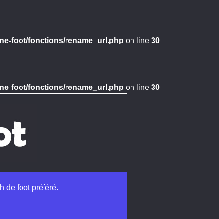
ne-foot/fonctions/rename_url.php
on line
30
ne-foot/fonctions/rename_url.php
on line
30
h de foot préféré.