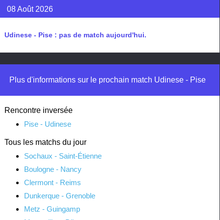
08 Août 2026
Udinese - Pise : pas de match aujourd'hui.
Plus d'informations sur le prochain match Udinese - Pise
Rencontre inversée
Pise - Udinese
Tous les matchs du jour
Sochaux - Saint-Étienne
Boulogne - Nancy
Clermont - Reims
Dunkerque - Grenoble
Metz - Guingamp