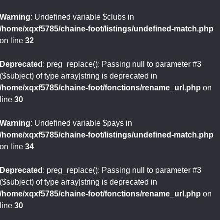
Warning
: Undefined variable $clubs in
/home/xqxf5785/chaine-foot/listings/undefined-match.php
on line
32
Deprecated
: preg_replace(): Passing null to parameter #3
($subject) of type array|string is deprecated in
/home/xqxf5785/chaine-foot/fonctions/rename_url.php
on
line
30
Warning
: Undefined variable $pays in
/home/xqxf5785/chaine-foot/listings/undefined-match.php
on line
34
Deprecated
: preg_replace(): Passing null to parameter #3
($subject) of type array|string is deprecated in
/home/xqxf5785/chaine-foot/fonctions/rename_url.php
on
line
30