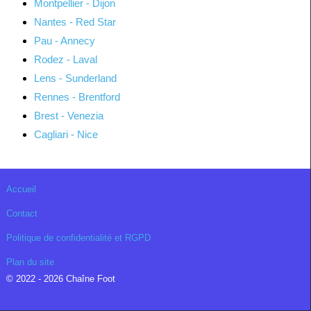
Montpellier - Dijon
Nantes - Red Star
Pau - Annecy
Rodez - Laval
Lens - Sunderland
Rennes - Brentford
Brest - Venezia
Cagliari - Nice
Accueil
Contact
Politique de confidentialité et RGPD
Plan du site
© 2022 - 2026 Chaîne Foot