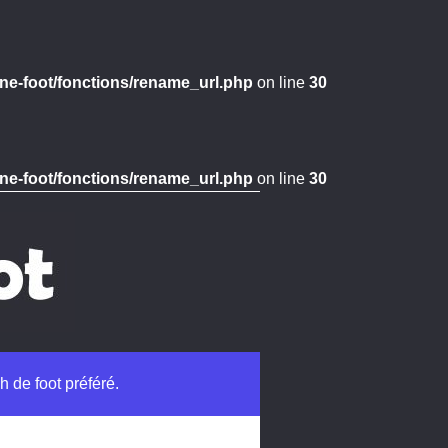
ne-foot/fonctions/rename_url.php
on line
30
ne-foot/fonctions/rename_url.php
on line
30
h de foot préféré.