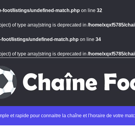
-foot/listings/undefined-match.php
on line
32
ject) of type array|string is deprecated in
/home/xqxf5785/chai
foot/listings/undefined-match.php
on line
34
ject) of type array|string is deprecated in
/home/xqxf5785/chai
imple et rapide pour connaitre la chaîne et l'horaire de votre matc