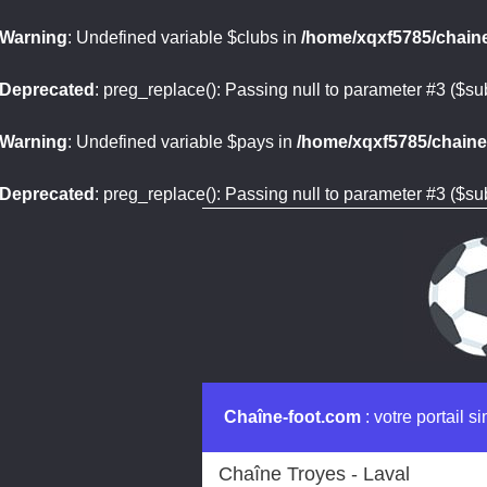
Warning
: Undefined variable $clubs in
/home/xqxf5785/chaine
Deprecated
: preg_replace(): Passing null to parameter #3 ($sub
Warning
: Undefined variable $pays in
/home/xqxf5785/chaine-
Deprecated
: preg_replace(): Passing null to parameter #3 ($sub
Chaîne-foot.com
: votre portail s
Chaîne Troyes - Laval