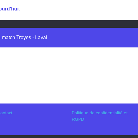
ourd'hui.
n match Troyes - Laval
ontact
Politique de confidentialité et
RGPD