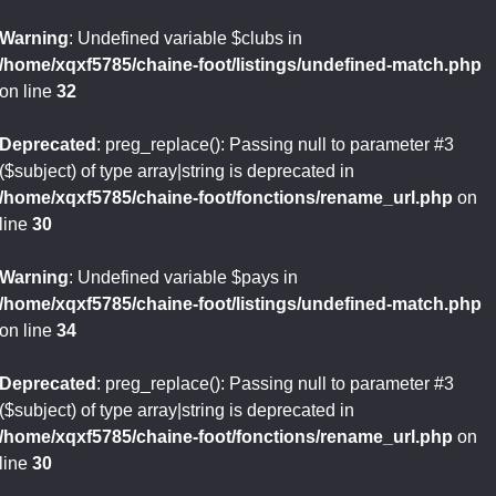
Warning
: Undefined variable $clubs in
/home/xqxf5785/chaine-foot/listings/undefined-match.php
on line
32
Deprecated
: preg_replace(): Passing null to parameter #3
($subject) of type array|string is deprecated in
/home/xqxf5785/chaine-foot/fonctions/rename_url.php
on
line
30
Warning
: Undefined variable $pays in
/home/xqxf5785/chaine-foot/listings/undefined-match.php
on line
34
Deprecated
: preg_replace(): Passing null to parameter #3
($subject) of type array|string is deprecated in
/home/xqxf5785/chaine-foot/fonctions/rename_url.php
on
line
30