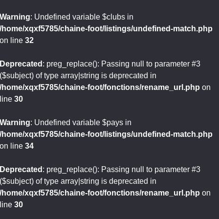
Warning
: Undefined variable $clubs in
/home/xqxf5785/chaine-foot/listings/undefined-match.php
on line
32
Deprecated
: preg_replace(): Passing null to parameter #3
($subject) of type array|string is deprecated in
/home/xqxf5785/chaine-foot/fonctions/rename_url.php
on
line
30
Warning
: Undefined variable $pays in
/home/xqxf5785/chaine-foot/listings/undefined-match.php
on line
34
Deprecated
: preg_replace(): Passing null to parameter #3
($subject) of type array|string is deprecated in
/home/xqxf5785/chaine-foot/fonctions/rename_url.php
on
line
30