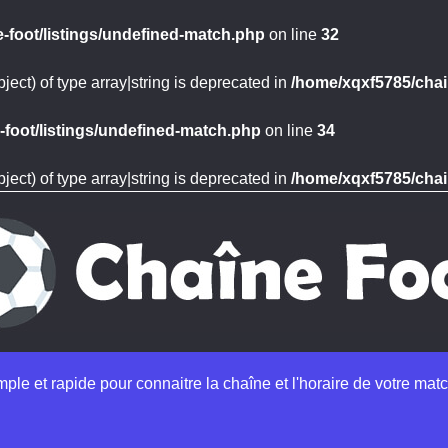
-foot/listings/undefined-match.php
on line
32
ject) of type array|string is deprecated in
/home/xqxf5785/chai
foot/listings/undefined-match.php
on line
34
ject) of type array|string is deprecated in
/home/xqxf5785/chai
imple et rapide pour connaitre la chaîne et l'horaire de votre matc