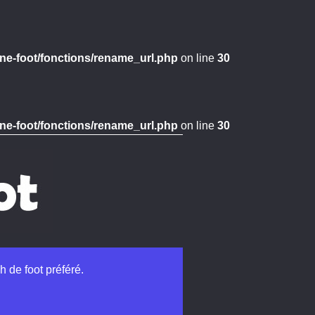
ne-foot/fonctions/rename_url.php
on line
30
ne-foot/fonctions/rename_url.php
on line
30
h de foot préféré.