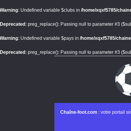
Warning
: Undefined variable $clubs in
/home/xqxf5785/chaine
Deprecated
: preg_replace(): Passing null to parameter #3 ($sub
Warning
: Undefined variable $pays in
/home/xqxf5785/chaine-
Deprecated
: preg_replace(): Passing null to parameter #3 ($sub
Chaîne-foot.com
: votre portail s