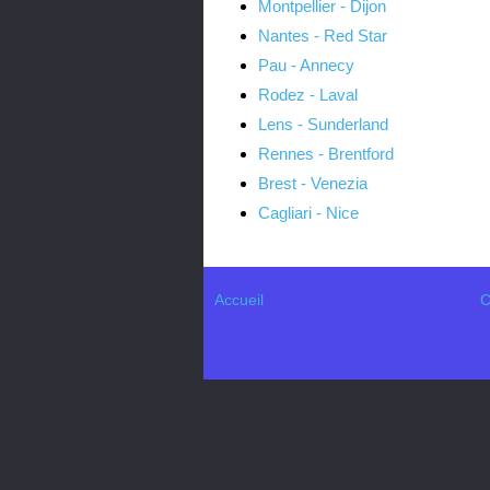
Montpellier - Dijon
Nantes - Red Star
Pau - Annecy
Rodez - Laval
Lens - Sunderland
Rennes - Brentford
Brest - Venezia
Cagliari - Nice
Accueil
C