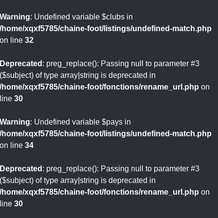
Warning
: Undefined variable $clubs in
/home/xqxf5785/chaine-foot/listings/undefined-match.php
on line
32
Deprecated
: preg_replace(): Passing null to parameter #3
($subject) of type array|string is deprecated in
/home/xqxf5785/chaine-foot/fonctions/rename_url.php
on
line
30
Warning
: Undefined variable $pays in
/home/xqxf5785/chaine-foot/listings/undefined-match.php
on line
34
Deprecated
: preg_replace(): Passing null to parameter #3
($subject) of type array|string is deprecated in
/home/xqxf5785/chaine-foot/fonctions/rename_url.php
on
line
30