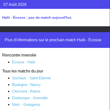
07 Août 2026
Haïti - Écosse : pas de match aujourd'hui.
Plus d'informations sur le prochain match Haïti - Écosse
Rencontre inversée
Écosse - Haïti
Tous les matchs du jour
Sochaux - Saint-Étienne
Boulogne - Nancy
Clermont - Reims
Dunkerque - Grenoble
Metz - Guingamp