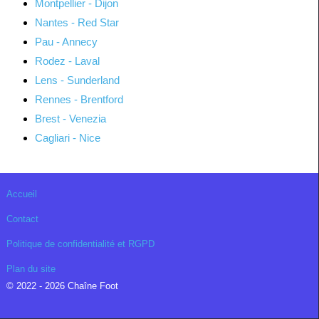
Montpellier - Dijon
Nantes - Red Star
Pau - Annecy
Rodez - Laval
Lens - Sunderland
Rennes - Brentford
Brest - Venezia
Cagliari - Nice
Accueil
Contact
Politique de confidentialité et RGPD
Plan du site
© 2022 - 2026 Chaîne Foot