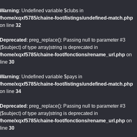
Warning
: Undefined variable $clubs in
/home/xqxf5785/chaine-foot/listings/undefined-match.php
on line
32
Deprecated
: preg_replace(): Passing null to parameter #3
($subject) of type array|string is deprecated in
/home/xqxf5785/chaine-foot/fonctions/rename_url.php
on
line
30
Warning
: Undefined variable $pays in
/home/xqxf5785/chaine-foot/listings/undefined-match.php
on line
34
Deprecated
: preg_replace(): Passing null to parameter #3
($subject) of type array|string is deprecated in
/home/xqxf5785/chaine-foot/fonctions/rename_url.php
on
line
30