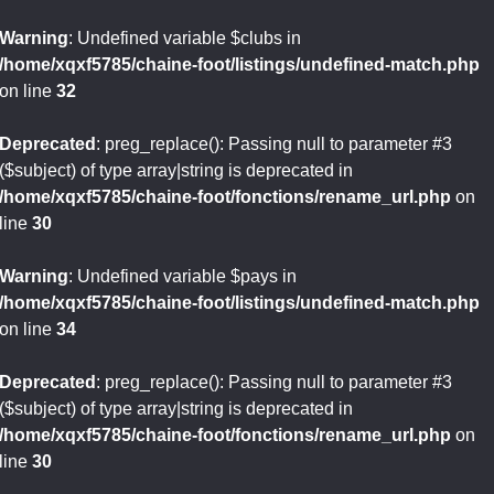
Warning
: Undefined variable $clubs in
/home/xqxf5785/chaine-foot/listings/undefined-match.php
on line
32
Deprecated
: preg_replace(): Passing null to parameter #3
($subject) of type array|string is deprecated in
/home/xqxf5785/chaine-foot/fonctions/rename_url.php
on
line
30
Warning
: Undefined variable $pays in
/home/xqxf5785/chaine-foot/listings/undefined-match.php
on line
34
Deprecated
: preg_replace(): Passing null to parameter #3
($subject) of type array|string is deprecated in
/home/xqxf5785/chaine-foot/fonctions/rename_url.php
on
line
30