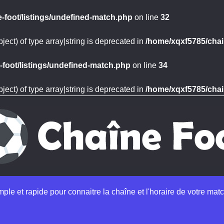
-foot/listings/undefined-match.php
on line
32
ject) of type array|string is deprecated in
/home/xqxf5785/chai
foot/listings/undefined-match.php
on line
34
ject) of type array|string is deprecated in
/home/xqxf5785/chai
imple et rapide pour connaitre la chaîne et l'horaire de votre matc