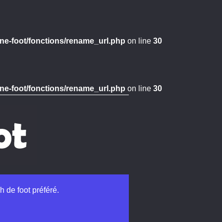
ne-foot/fonctions/rename_url.php
on line
30
ne-foot/fonctions/rename_url.php
on line
30
h de foot préféré.