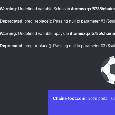
Warning
: Undefined variable $clubs in
/home/xqxf5785/chaine
Deprecated
: preg_replace(): Passing null to parameter #3 ($sub
Warning
: Undefined variable $pays in
/home/xqxf5785/chaine-
Deprecated
: preg_replace(): Passing null to parameter #3 ($sub
Chaîne-foot.com
: votre portail s