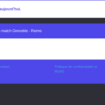
aujourd'hui.
in match Grenoble - Reims
ontact
Politique de confidentialité et
RGPD