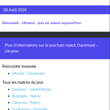
08 Août 2026
Danemark - Ukraine : pas de match aujourd'hui.
Plus d'informations sur le prochain match Danemark -
Ukraine
Rencontre inversée
Ukraine - Danemark
Tous les matchs du jour
Sochaux - Saint-Étienne
Boulogne - Nancy
Clermont - Reims
Dunkerque - Grenoble