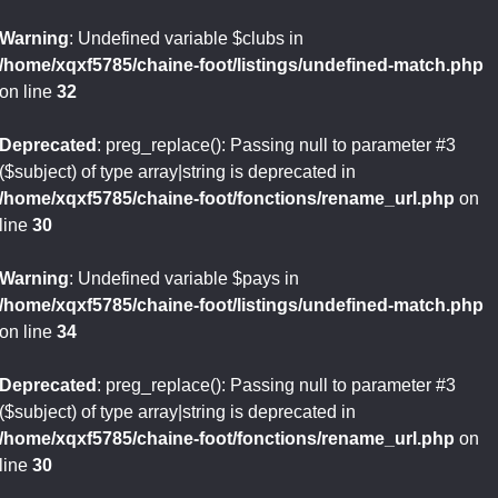
Warning
: Undefined variable $clubs in
/home/xqxf5785/chaine-foot/listings/undefined-match.php
on line
32
Deprecated
: preg_replace(): Passing null to parameter #3
($subject) of type array|string is deprecated in
/home/xqxf5785/chaine-foot/fonctions/rename_url.php
on
line
30
Warning
: Undefined variable $pays in
/home/xqxf5785/chaine-foot/listings/undefined-match.php
on line
34
Deprecated
: preg_replace(): Passing null to parameter #3
($subject) of type array|string is deprecated in
/home/xqxf5785/chaine-foot/fonctions/rename_url.php
on
line
30