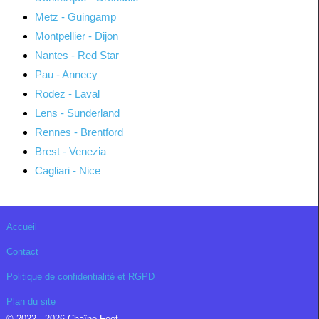
Metz - Guingamp
Montpellier - Dijon
Nantes - Red Star
Pau - Annecy
Rodez - Laval
Lens - Sunderland
Rennes - Brentford
Brest - Venezia
Cagliari - Nice
Accueil
Contact
Politique de confidentialité et RGPD
Plan du site
© 2022 - 2026 Chaîne Foot