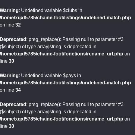
Warning
: Undefined variable $clubs in
/home/xqxf5785/chaine-foot/listings/undefined-match.php
on line
32
Deprecated
: preg_replace(): Passing null to parameter #3
($subject) of type array|string is deprecated in
/home/xqxf5785/chaine-foot/fonctions/rename_url.php
on
line
30
Warning
: Undefined variable $pays in
/home/xqxf5785/chaine-foot/listings/undefined-match.php
on line
34
Deprecated
: preg_replace(): Passing null to parameter #3
($subject) of type array|string is deprecated in
/home/xqxf5785/chaine-foot/fonctions/rename_url.php
on
line
30