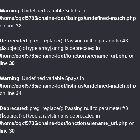
Warning
: Undefined variable $clubs in
/home/xqxf5785/chaine-foot/listings/undefined-match.php
on line
32
Deprecated
: preg_replace(): Passing null to parameter #3
($subject) of type array|string is deprecated in
/home/xqxf5785/chaine-foot/fonctions/rename_url.php
on
line
30
Warning
: Undefined variable $pays in
/home/xqxf5785/chaine-foot/listings/undefined-match.php
on line
34
Deprecated
: preg_replace(): Passing null to parameter #3
($subject) of type array|string is deprecated in
/home/xqxf5785/chaine-foot/fonctions/rename_url.php
on
line
30