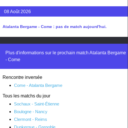
08 Août 2026
Atalanta Bergame - Come : pas de match aujourd'hui.
Plus d'informations sur le prochain match Atalanta Bergame
- Come
Rencontre inversée
Come - Atalanta Bergame
Tous les matchs du jour
Sochaux - Saint-Étienne
Boulogne - Nancy
Clermont - Reims
Dunkerque - Grenoble