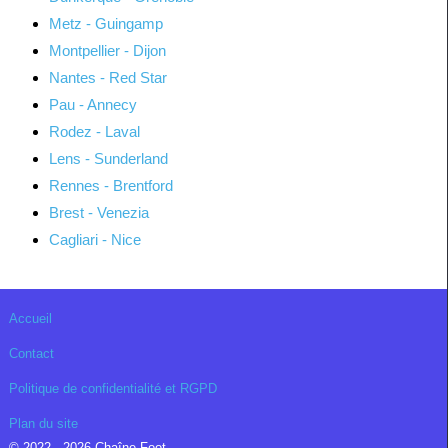
Metz - Guingamp
Montpellier - Dijon
Nantes - Red Star
Pau - Annecy
Rodez - Laval
Lens - Sunderland
Rennes - Brentford
Brest - Venezia
Cagliari - Nice
Accueil
Contact
Politique de confidentialité et RGPD
Plan du site
© 2022 - 2026 Chaîne Foot